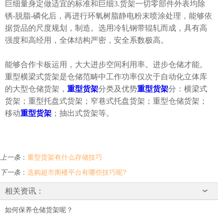
巨细量身定做适宜的标准和巨细3.货架一切零部件外表均除
锈-脱脂-磷化后，再进行环氧树脂静电粉末喷涂处理，能够依
据货品的尺度规划，制造。选用冷轧钢带辊轧而成，具有高
强度和高经用，全体结构严密，安全系数极高。
能够合作卡板运用，大大进步空间利用率。进步仓储才能。
重型横梁式货架是仓储范畴中工作功率仅次于自动化立体库
的大型仓储货架，
重型货架
分类及优势
重型货架
分：横梁式
货架；重型托盘式货架；窄巷式托盘货架；重型仓储货架；
移动
重型货架
；抽出式货架等。
上一条
：
重型货架有什么存储技巧
下一条
：
选购超市阁楼平台有哪些技巧呢?
相关资讯：
如何保养仓储货架呢？