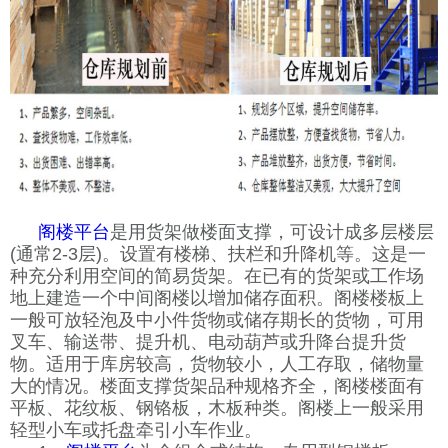
阁楼平台
是用货架做楼面支撑，可设计成多层楼层
(
通常
2-3
层
)
。设置有楼梯、扶栏和升降机等。这是一
种充分利用空间的简易货架。在已有的货架或工作场
地上建造一个中间阁楼以增加储存面积。阁楼楼板上
一般可放轻泡及中小件货物或储存期长的货物，可用
叉车、输送带、提升机、电动葫芦或升降台提升货
物。适用于库房较高，货物较小，人工存取，储物量
大的情况。楼面支撑货架品种规格齐全，阁楼楼面有
平板、花纹板、钢铬板，木板种类。阁楼上一般采用
轻型小车或托盘牵引小车作业。