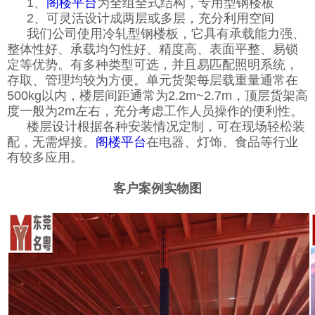
1
、
阁楼平台
为全组全式结构，专用型钢楼板
2
、可灵活设计成两层或多层，充分利用空间
我们公司使用冷轧型钢楼板，它具有承载能力强、
整体性好、承载均匀性好、精度高、表面平整、易锁
定等优势。有多种类型可选，并且易匹配照明系统，
存取、管理均较为方便。单元货架每层载重量通常在
500kg
以内，楼层间距通常为
2.2m~2.7m
，顶层货架高
度一般为
2m
左右，充分考虑工作人员操作的便利性。
楼层设计根据各种安装情况定制，可在现场轻松装
配，无需焊接。
阁楼平台
在电器、灯饰、食品等行业
有较多应用。
客户案例实物图