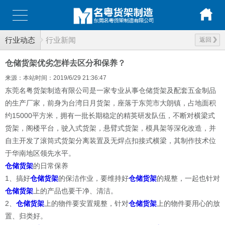
行业动态
行业新闻
返回
仓储货架优劣怎样去区分和保养？
来源：本站
时间：2019/6/29 21:36:47
东莞名粤货架制造有限公司是一家专业从事仓储货架及配套五金制品
的生产厂家，前身为台湾日月货架，座落于东莞市大朗镇，占地面积
约15000平方米，拥有一批长期稳定的精英研发队伍，不断对横梁式
货架，阁楼平台，驶入式货架，悬臂式货架，模具架等深化改造，并
自主开发了滚筒式货架分离装置及无焊点扣接式横梁，其制作技术位
于华南地区领先水平。
仓储货架
的日常保养
1、搞好
仓储货架
的保洁作业，要维持好
仓储货架
的规整，一起也针对
仓储货架
上的产品也要干净、清洁。
2、
仓储货架
上的物件要安置规整，针对
仓储货架
上的物件要用心的放
置、归类好。