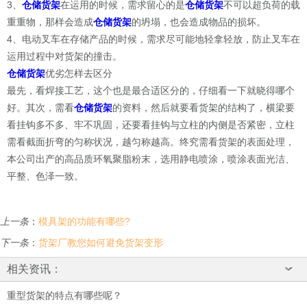
3、
仓储货架
在运用的时候，需求留心的是
仓储货架
不可以超负荷的载
重重物，那样会造成
仓储货架
的坍塌，也会造成物品的损坏。
4、电动叉车在存储产品的时候，需求尽可能地轻拿轻放，防止叉车在
运用过程中对货架的撞击。
仓储货架
优劣
怎样
去区分
最先，看焊接工艺，这个也是最合适区分的，仔细看一下就晓得哪个
好。其次，需看
仓储货架
的资料，然后就要看货架的结构了，横梁要
看挂钩多不多、牢不巩固，还要看挂钩与立柱的内侧是否紧密，立柱
需看截面折弯的匀称状况，越匀称越高。终究需看货架的表面处理，
本公司出产的高品质环氧聚脂粉末，选用静电喷涂，喷涂表面光洁、
平整、色泽一致。
上一条
：
模具架的功能有哪些?
下一条
：
货架厂教您如何避免货架变形
相关资讯：
重型货架的特点有哪些呢？